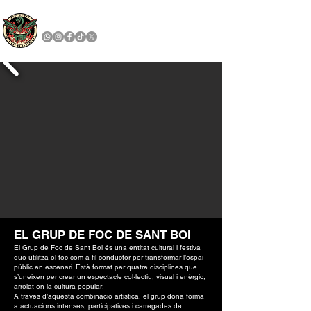
GRUP DE FOC SANT BOI
EL GRUP DE FOC DE SANT BOI
El Grup de Foc de Sant Boi és una entitat cultural i festiva
que utilitza el foc com a fil conductor per transformar l’espai
públic en escenari. Està format per quatre disciplines que
s’uneixen per crear un espectacle col·lectiu, visual i enèrgic,
arrelat en la cultura popular.
A través d’aquesta combinació artística, el grup dona forma
a actuacions intenses, participatives i carregades de