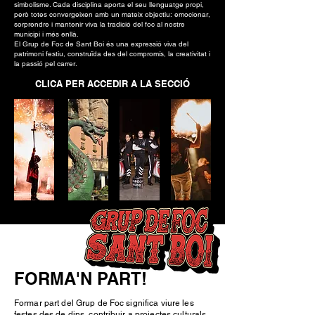
simbolisme. Cada disciplina aporta el seu llenguatge propi,
però totes convergeixen amb un mateix objectiu: emocionar,
sorprendre i mantenir viva la tradició del foc al nostre
municipi i més enllà.
El Grup de Foc de Sant Boi és una expressió viva del
patrimoni festiu, construïda des del compromís, la creativitat i
la passió pel carrer.
CLICA PER ACCEDIR A LA SECCIÓ
FORMA'N PART!
Formar part del Grup de Foc significa viure les
festes des de dins, contribuir a projectes culturals