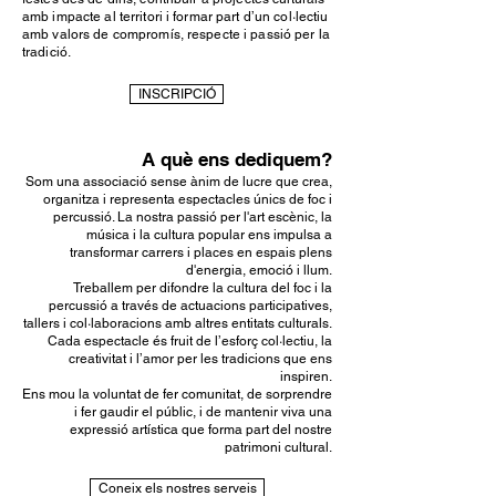
amb impacte al territori i formar part d’un col·lectiu
amb valors de compromís, respecte i passió per la
tradició.
INSCRIPCIÓ
A què ens dediquem?
Som una associació sense ànim de lucre que crea,
organitza i representa espectacles únics de foc i
percussió. La nostra passió per l'art escènic, la
música i la cultura popular ens impulsa a
transformar carrers i places en espais plens
d'energia, emoció i llum.
Treballem per difondre la cultura del foc i la
percussió a través de actuacions participatives,
tallers i col·laboracions amb altres entitats culturals.
Cada espectacle és fruit de l’esforç col·lectiu, la
creativitat i l’amor per les tradicions que ens
inspiren.
Ens mou la voluntat de fer comunitat, de sorprendre
i fer gaudir el públic, i de mantenir viva una
expressió artística que forma part del nostre
patrimoni cultural.
Coneix els nostres serveis