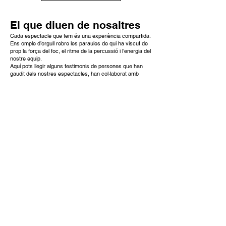
El que diuen de nosaltres
Cada espectacle que fem és una experiència compartida.
Ens omple d’orgull rebre les paraules de qui ha viscut de
prop la força del foc, el ritme de la percussió i l’energia del
nostre equip.
Aquí pots llegir alguns testimonis de persones que han
gaudit dels nostres espectacles, han col·laborat amb
nosaltres o han format part de la nostra aventura. Perquè
res parla millor del que fem que la veu de qui ho viu.
Descobreix què diuen de nosaltres! Només cal que
passis el ratolí per damunt de cada imatge per llegir el
comentari de cada persona.
OBRIR LA VERSIÓ WEB PER VEURE-HO
SUPORT PROFESSIONAL I
COMPROMÍS
Al Grup de Foc de Sant Boi comptem amb el suport de
col·laboradors professionals de diversos àmbits, que aporten
coneixement i experiència per enfortir el nostre projecte.
El seu acompanyament ens permet créixer amb criteri, garantir la
qualitat de les nostres accions i mantenir un model de treball
responsable, creatiu i arrelat al territori.