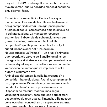
projecte. El 2021, amb orgull, van celebrar el seu
40è aniversari: quatre dècades plenes d’espurnes,
entusiasme i festa.
Els inicis no van ser fàcils. L’única força que
mantenia viu l’esperit de la colla era la il·lusió i el
desig compartit de crear una agrupació potent,
arrelada al poble i compromesa amb la difusió de
la cultura catalana. La manca de recursos
econòmics i l’absència de subvencions van ser
grans obstacles, però no van fer trontollar
l’empenta d’aquells primers diables. De fet, el
suport incondicional del "Col·lectiu de
Neuroeducació La Trompa" —un grup d’animació
que recorria els carrers de Sant Boi omplint-los
d’alegria i creativitat— va ser clau per mantenir viva
la flama. Aquell esperit de col·laboració i comunitat
va esdevenir el motor que va impulsar la colla
durant els primers anys.
Amb el pas del temps, la colla ha crescut, s'ha
consolidat i ha evolucionat. Avui dia, comptem amb
un grup actiu de 15 membres, compromesos amb
l’art del foc, la música i la posada en escena.
Disposem de material modern, més segur i
visualment impactant, cosa que ens permet oferir
espectacles de gran qualitat i intensitat. Els nostres
correfocs s'han convertit en un espectacle esperat
per grans i petits, i les nostres actuacions,