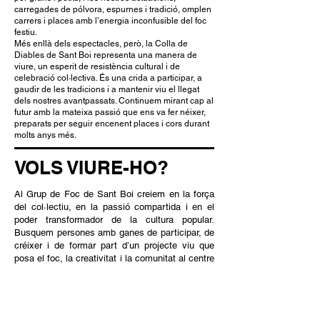
carregades de pólvora, espurnes i tradició, omplen
carrers i places amb l’energia inconfusible del foc
festiu.
Més enllà dels espectacles, però, la Colla de
Diables de Sant Boi representa una manera de
viure, un esperit de resistència cultural i de
celebració col·lectiva. És una crida a participar, a
gaudir de les tradicions i a mantenir viu el llegat
dels nostres avantpassats. Continuem mirant cap al
futur amb la mateixa passió que ens va fer néixer,
preparats per seguir encenent places i cors durant
molts anys més.
VOLS VIURE-HO?
Al Grup de Foc de Sant Boi creiem en la força
del col·lectiu, en la passió compartida i en el
poder transformador de la cultura popular.
Busquem persones amb ganes de participar, de
créixer i de formar part d’un projecte viu que
posa el foc, la creativitat i la comunitat al centre
de tot el que fem.
No importa d’on vinguis ni quina experiència
tinguis. Aquí, el que compta són les ganes de