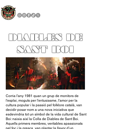
GRUP DE FOC SANT BOI
DIABLES DE
SANT BOI
Corria l'any 1981 quan un grup de monitors de
l'esplai, moguts per l'entusiasme, l'amor per la
cultura popular i la passió pel folklore català, van
decidir posar nom a una nova iniciativa que
esdevindria tot un símbol de la vida cultural de Sant
Boi: naixia així la Colla de Diables de Sant Boi.
Aquells primers membres, veritables apassionats
pel foc i la gresca, van plantar la llavor d’un